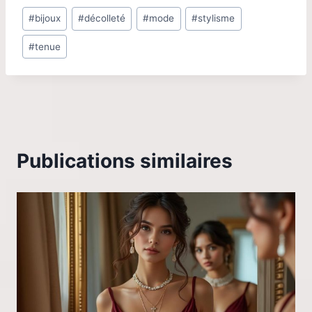
Étiquettes
#
bijoux
#
décolleté
#
mode
#
stylisme
de
#
tenue
la
publication :
Publications similaires